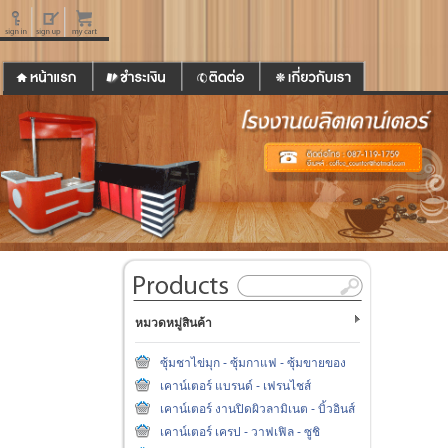
หมวดหมู่สินค้า
ซุ้มชาไข่มุก - ซุ้มกาแฟ - ซุ้มขายของ
เคาน์เตอร์ แบรนด์ - เฟรนไชส์
เคาน์เตอร์ งานปิดผิวลามิเนต - บิ้วอินส์
เคาน์เตอร์ เครป - วาฟเฟิล - ซูชิ