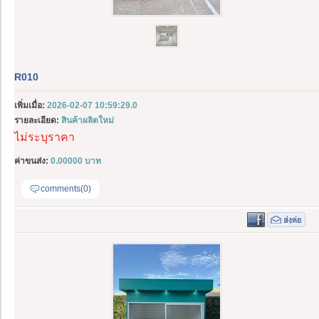
R010
เพิ่มเมื่อ:
2026-02-07 10:59:29.0
รายละเอียด:
สินค้าผลิตใหม่
ไม่ระบุราคา
ค่าขนส่ง:
0.00000 บาท
comments(0)