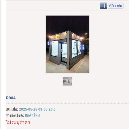
R004
เพิ่มเมื่อ:
2025-05-28 09:55:20.0
รายละเอียด:
สินค้าใหม่
ไม่ระบุราคา