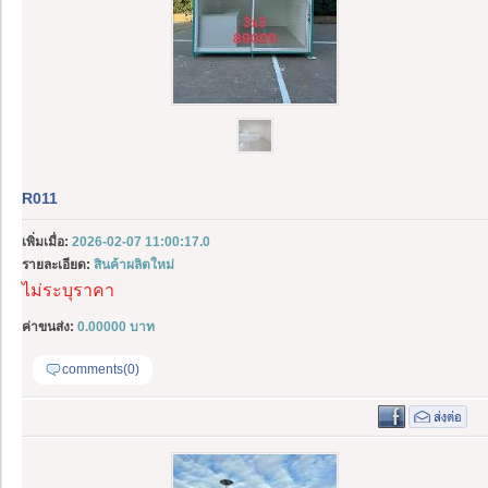
R011
เพิ่มเมื่อ:
2026-02-07 11:00:17.0
รายละเอียด:
สินค้าผลิตใหม่
ไม่ระบุราคา
ค่าขนส่ง:
0.00000 บาท
comments(0)