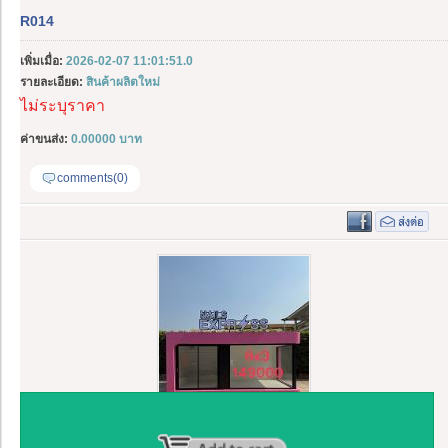
R014
เพิ่มเมื่อ:
2026-02-07 11:01:51.0
รายละเอียด:
สินค้าผลิตใหม่
ไม่ระบุราคา
ค่าขนส่ง:
0.00000 บาท
comments(0)