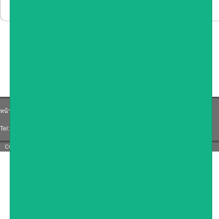
หน้าหลัก
|
รายชื่อสมาชิก
|
วิธีการชำระเงิน
|
เกี่ยวกับเรา
|
ติดต่อเรา
Tel: 0871191759
|
Email: Coffee_counter@hotmail.com
COPYRIGHT 2009
RAN4U
ขายของออนไลน์
ALLRIGHTS RESERVED.
Shop ID: 217