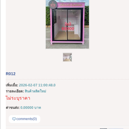
R012
เพิ่มเมื่อ:
2026-02-07 11:00:48.0
รายละเอียด:
สินค้าผลิตใหม่
ไม่ระบุราคา
ค่าขนส่ง:
0.00000 บาท
comments(0)