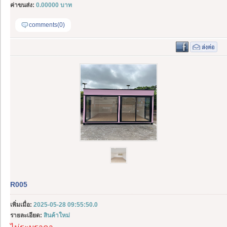
ค่าขนส่ง:
0.00000 บาท
comments(0)
R005
เพิ่มเมื่อ:
2025-05-28 09:55:50.0
รายละเอียด:
สินค้าใหม่