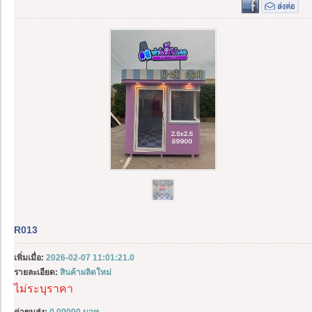
R013
เพิ่มเมื่อ:
2026-02-07 11:01:21.0
รายละเอียด:
สินค้าผลิตใหม่
ไม่ระบุราคา