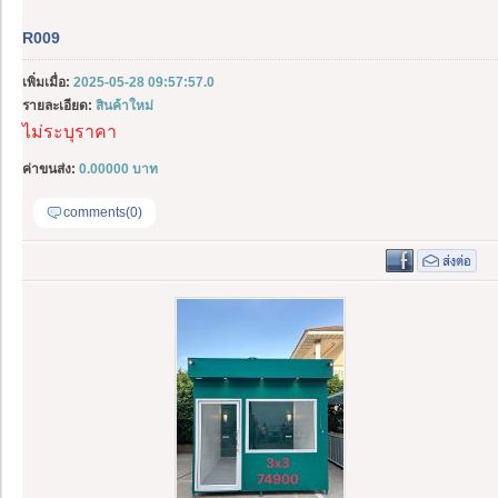
R009
เพิ่มเมื่อ:
2025-05-28 09:57:57.0
รายละเอียด:
สินค้าใหม่
ไม่ระบุราคา
ค่าขนส่ง:
0.00000 บาท
comments(0)