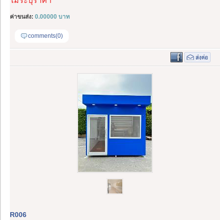
ไม่ระบุราคา
ค่าขนส่ง:
0.00000 บาท
comments(0)
R006