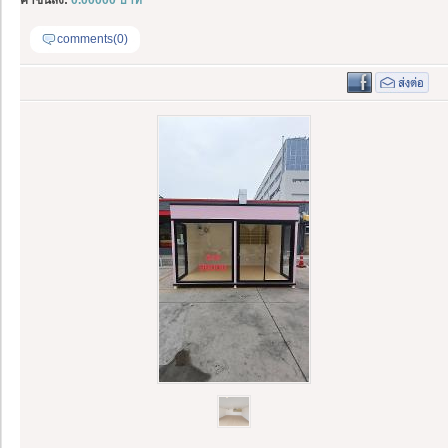
ค่าขนส่ง:
0.00000 บาท
comments(0)