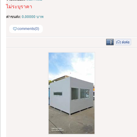
ไม่ระบุราคา
ค่าขนส่ง:
0.00000 บาท
comments(0)