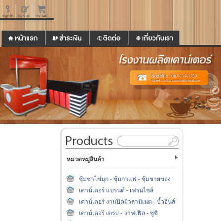
หมวดหมู่สินค้า
ซุ้มชาไข่มุก - ซุ้มกาแฟ - ซุ้มขายของ
เคาน์เตอร์ แบรนด์ - เฟรนไชส์
เคาน์เตอร์ งานปิดผิวลามิเนต - บิ้วอินส์
เคาน์เตอร์ เครป - วาฟเฟิล - ซูชิ