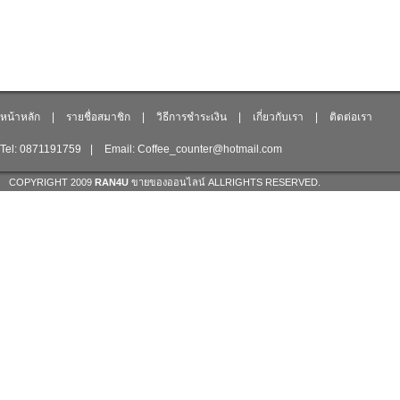
หน้าหลัก
|
รายชื่อสมาชิก
|
วิธีการชำระเงิน
|
เกี่ยวกับเรา
|
ติดต่อเรา
Tel: 0871191759
|
Email: Coffee_counter@hotmail.com
COPYRIGHT 2009
RAN4U
ขายของออนไลน์
ALLRIGHTS RESERVED.
Shop ID: 217