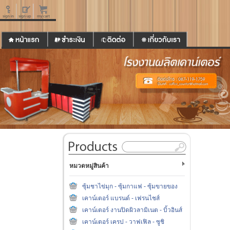
หมวดหมู่สินค้า
ซุ้มชาไข่มุก - ซุ้มกาแฟ - ซุ้มขายของ
เคาน์เตอร์ แบรนด์ - เฟรนไชส์
เคาน์เตอร์ งานปิดผิวลามิเนต - บิ้วอินส์
เคาน์เตอร์ เครป - วาฟเฟิล - ซูชิ