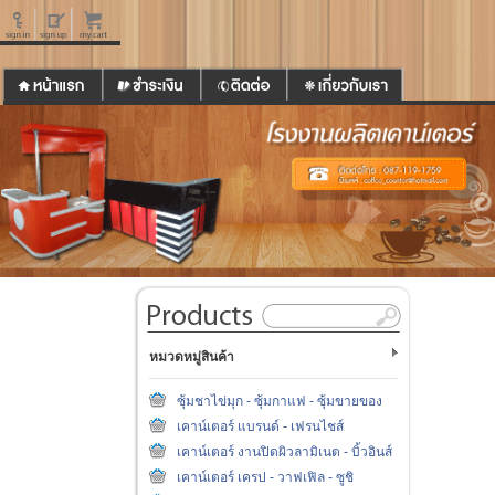
หมวดหมู่สินค้า
ซุ้มชาไข่มุก - ซุ้มกาแฟ - ซุ้มขายของ
เคาน์เตอร์ แบรนด์ - เฟรนไชส์
เคาน์เตอร์ งานปิดผิวลามิเนต - บิ้วอินส์
เคาน์เตอร์ เครป - วาฟเฟิล - ซูชิ