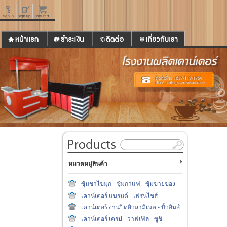
หมวดหมู่สินค้า
ซุ้มชาไข่มุก - ซุ้มกาแฟ - ซุ้มขายของ
เคาน์เตอร์ แบรนด์ - เฟรนไชส์
เคาน์เตอร์ งานปิดผิวลามิเนต - บิ้วอินส์
เคาน์เตอร์ เครป - วาฟเฟิล - ซูชิ