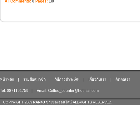
All Comments:
0
Pages:
1/0
หน้าหลัก
|
รายชื่อสมาชิก
|
วิธีการชำระเงิน
|
เกี่ยวกับเรา
|
ติดต่อเรา
Tel: 0871191759
|
Email: Coffee_counter@hotmail.com
COPYRIGHT 2009
RAN4U
ขายของออนไลน์
ALLRIGHTS RESERVED.
Shop ID: 217