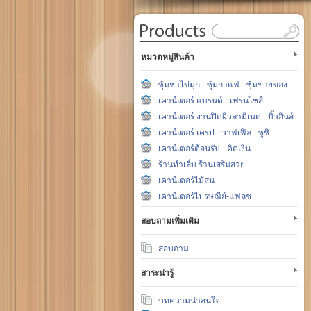
หมวดหมู่สินค้า
ซุ้มชาไข่มุก - ซุ้มกาแฟ - ซุ้มขายของ
เคาน์เตอร์ แบรนด์ - เฟรนไชส์
เคาน์เตอร์ งานปิดผิวลามิเนต - บิ้วอินส์
เคาน์เตอร์ เครป - วาฟเฟิล - ซูชิ
เคาน์เตอร์ต้อนรับ - คิดเงิน
ร้านทำเล็บ ร้านเสริมสวย
เคาน์เตอร์ไม้สน
เคาน์เตอร์ไปรษณีย์-แฟลช
สอบถามเพิ่มเติม
สอบถาม
สาระน่ารู้
บทความน่าสนใจ