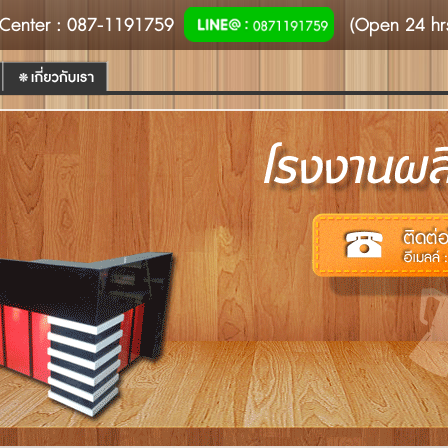
Center
: 087-1191759
(Open 24 hr