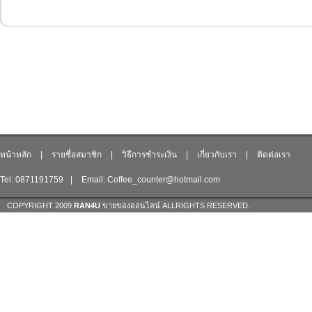
หน้าหลัก
|
รายชื่อสมาชิก
|
วิธีการชำระเงิน
|
เกี่ยวกับเรา
|
ติดต่อเรา
Tel: 0871191759
|
Email: Coffee_counter@hotmail.com
COPYRIGHT 2009
RAN4U
ขายของออนไลน์
ALLRIGHTS RESERVED.
Shop ID: 217