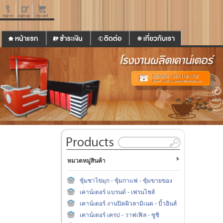
หมวดหมู่สินค้า
ซุ้มชาไข่มุก - ซุ้มกาแฟ - ซุ้มขายของ
เคาน์เตอร์ แบรนด์ - เฟรนไชส์
เคาน์เตอร์ งานปิดผิวลามิเนต - บิ้วอินส์
เคาน์เตอร์ เครป - วาฟเฟิล - ซูชิ