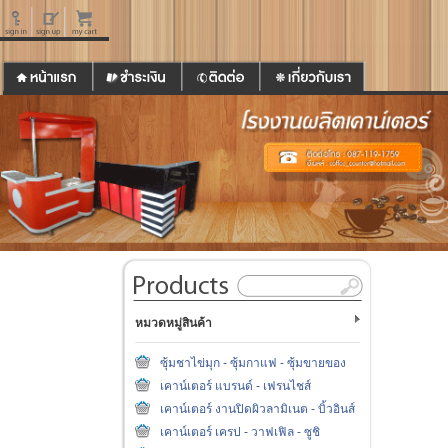
หมวดหมู่สินค้า
ซุ้มชาไข่มุก - ซุ้มกาแฟ - ซุ้มขายของ
เคาน์เตอร์ แบรนด์ - เฟรนไชส์
เคาน์เตอร์ งานปิดผิวลามิเนต - บิ้วอินส์
เคาน์เตอร์ เครป - วาฟเฟิล - ซูชิ