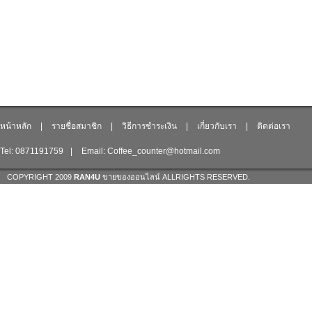
หน้าหลัก
|
รายชื่อสมาชิก
|
วิธีการชำระเงิน
|
เกี่ยวกับเรา
|
ติดต่อเรา
Tel: 0871191759
|
Email: Coffee_counter@hotmail.com
COPYRIGHT 2009
RAN4U
ขายของออนไลน์
ALLRIGHTS RESERVED.
Shop ID: 217