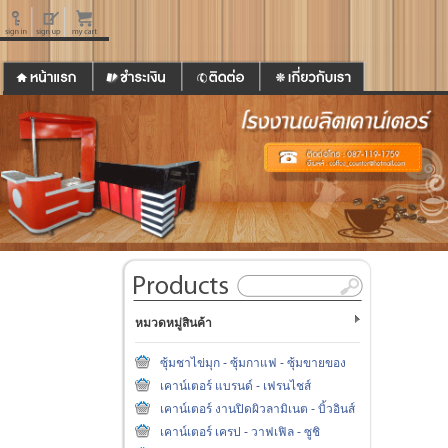
หมวดหมู่สินค้า
ซุ้มชาไข่มุก - ซุ้มกาแฟ - ซุ้มขายของ
เคาน์เตอร์ แบรนด์ - เฟรนไชส์
เคาน์เตอร์ งานปิดผิวลามิเนต - บิ้วอินส์
เคาน์เตอร์ เครป - วาฟเฟิล - ซูชิ