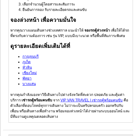
เลือกจำนวนผู้โดยสารและสัมภาระ
ยืนยันการจอง รับรายละเอียดรถและคนขับ
จองล่วงหน้า เพื่อความมั่นใจ
หากคุณวางแผนเดินทางช่วงเทศกาล แนะนำให้
จองรถตู้ล่วงหน้า
เพื่อให้ได้รถ
ที่ตรงกับความต้องการ เช่น รุ่น VIP, แบบมีเบาะนวด หรือพื้นที่สัมภาระพิเศษ
ดูรายละเอียดเพิ่มเติมได้ที่
กาญจนบุรี
ภูเก็ต
หัวหิน
เชียงใหม่
พัทยา
บางแสน
หากคุณกำลังมองหาวิธีเดินทางไปต่างจังหวัดที่สะดวก ปลอดภัย และคุ้มค่า
บริการ
เช่ารถตู้พร้อมคนขับ
จาก
VIP VAN TRAVEL | เช่ารถตู้พร้อมคนขับ
คือ
ตัวเลือกที่ตอบโจทย์ทุกการเดินทาง ไม่ว่าจะเป็นทริปครอบครัว ออกทริปกับ
เพื่อน หรือเดินทางเพื่อทำงาน พร้อมจองล่วงหน้าได้ง่ายผ่านระบบออนไลน์ และ
มีทีมงานดูแลคุณตลอดเส้นทาง