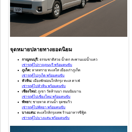
จุดหมายปลายทางยอดนิยม
กาญจนบุรี:
ธรรมชาติสวย น้ำตก สะพานแม่น้ำแคว
เช่ารถตู้ไปกาญจนบุรี พร้อมคนขับ
ภูเก็ต:
หาดทราย ทะเลใส เมืองเก่าภูเก็ต
เช่ารถตู้ไปภูเก็ต พร้อมคนขับ
หัวหิน:
เมืองพักผ่อนใกล้กรุง ทะเล คาเฟ่
เช่ารถตู้ไปหัวหิน พร้อมคนขับ
เชียงใหม่:
ภูเขา วัดล้านนา ถนนนิมมาน
เช่ารถตู้ไปเชียงใหม่ พร้อมคนขับ
พัทยา:
ชายหาด สวนน้ำ จุดชมวิว
เช่ารถตู้ไปพัทยา พร้อมคนขับ
บางแสน:
ทะเลใกล้กรุงเทพ ร้านอาหารซีฟู้ด
เช่ารถตู้ไปบางแสน พร้อมคนขับ