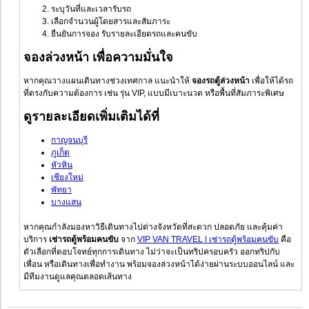
ระบุวันที่และเวลารับรถ
เลือกจำนวนผู้โดยสารและสัมภาระ
ยืนยันการจอง รับรายละเอียดรถและคนขับ
จองล่วงหน้า เพื่อความมั่นใจ
หากคุณวางแผนเดินทางช่วงเทศกาล แนะนำให้
จองรถตู้ล่วงหน้า
เพื่อให้ได้รถ
ที่ตรงกับความต้องการ เช่น รุ่น VIP, แบบมีเบาะนวด หรือพื้นที่สัมภาระพิเศษ
ดูรายละเอียดเพิ่มเติมได้ที่
กาญจนบุรี
ภูเก็ต
หัวหิน
เชียงใหม่
พัทยา
บางแสน
หากคุณกำลังมองหาวิธีเดินทางไปต่างจังหวัดที่สะดวก ปลอดภัย และคุ้มค่า
บริการ
เช่ารถตู้พร้อมคนขับ
จาก
VIP VAN TRAVEL | เช่ารถตู้พร้อมคนขับ
คือ
ตัวเลือกที่ตอบโจทย์ทุกการเดินทาง ไม่ว่าจะเป็นทริปครอบครัว ออกทริปกับ
เพื่อน หรือเดินทางเพื่อทำงาน พร้อมจองล่วงหน้าได้ง่ายผ่านระบบออนไลน์ และ
มีทีมงานดูแลคุณตลอดเส้นทาง