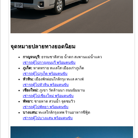
จุดหมายปลายทางยอดนิยม
กาญจนบุรี:
ธรรมชาติสวย น้ำตก สะพานแม่น้ำแคว
เช่ารถตู้ไปกาญจนบุรี พร้อมคนขับ
ภูเก็ต:
หาดทราย ทะเลใส เมืองเก่าภูเก็ต
เช่ารถตู้ไปภูเก็ต พร้อมคนขับ
หัวหิน:
เมืองพักผ่อนใกล้กรุง ทะเล คาเฟ่
เช่ารถตู้ไปหัวหิน พร้อมคนขับ
เชียงใหม่:
ภูเขา วัดล้านนา ถนนนิมมาน
เช่ารถตู้ไปเชียงใหม่ พร้อมคนขับ
พัทยา:
ชายหาด สวนน้ำ จุดชมวิว
เช่ารถตู้ไปพัทยา พร้อมคนขับ
บางแสน:
ทะเลใกล้กรุงเทพ ร้านอาหารซีฟู้ด
เช่ารถตู้ไปบางแสน พร้อมคนขับ