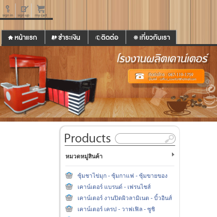
หมวดหมู่สินค้า
ซุ้มชาไข่มุก - ซุ้มกาแฟ - ซุ้มขายของ
เคาน์เตอร์ แบรนด์ - เฟรนไชส์
เคาน์เตอร์ งานปิดผิวลามิเนต - บิ้วอินส์
เคาน์เตอร์ เครป - วาฟเฟิล - ซูชิ