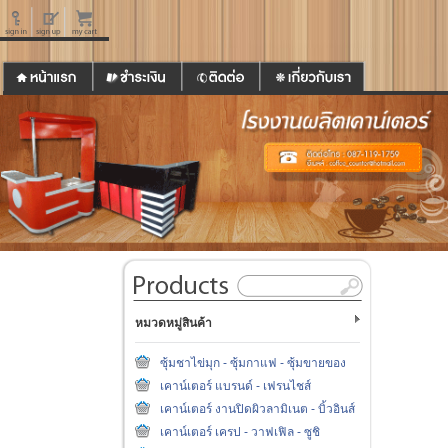
หมวดหมู่สินค้า
ซุ้มชาไข่มุก - ซุ้มกาแฟ - ซุ้มขายของ
เคาน์เตอร์ แบรนด์ - เฟรนไชส์
เคาน์เตอร์ งานปิดผิวลามิเนต - บิ้วอินส์
เคาน์เตอร์ เครป - วาฟเฟิล - ซูชิ