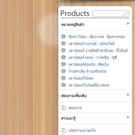
หมวดหมู่สินค้า
ซุ้มชาไข่มุก - ซุ้มกาแฟ - ซุ้มขายของ
เคาน์เตอร์ แบรนด์ - เฟรนไชส์
เคาน์เตอร์ งานปิดผิวลามิเนต - บิ้วอินส์
เคาน์เตอร์ เครป - วาฟเฟิล - ซูชิ
เคาน์เตอร์ต้อนรับ - คิดเงิน
ร้านทำเล็บ ร้านเสริมสวย
เคาน์เตอร์ไม้สน
เคาน์เตอร์ไปรษณีย์-แฟลช
สอบถามเพิ่มเติม
สอบถาม
สาระน่ารู้
บทความน่าสนใจ