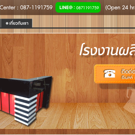
Center
: 087-1191759
(Open 24 hr