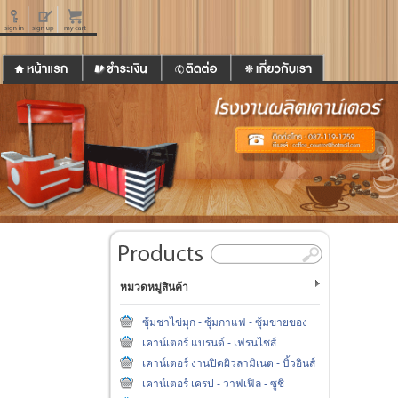
หมวดหมู่สินค้า
ซุ้มชาไข่มุก - ซุ้มกาแฟ - ซุ้มขายของ
เคาน์เตอร์ แบรนด์ - เฟรนไชส์
เคาน์เตอร์ งานปิดผิวลามิเนต - บิ้วอินส์
เคาน์เตอร์ เครป - วาฟเฟิล - ซูชิ