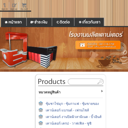
หมวดหมู่สินค้า
ซุ้มชาไข่มุก - ซุ้มกาแฟ - ซุ้มขายของ
เคาน์เตอร์ แบรนด์ - เฟรนไชส์
เคาน์เตอร์ งานปิดผิวลามิเนต - บิ้วอินส์
เคาน์เตอร์ เครป - วาฟเฟิล - ซูชิ