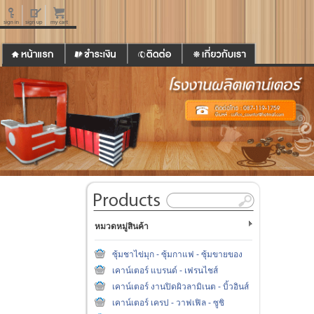
หมวดหมู่สินค้า
ซุ้มชาไข่มุก - ซุ้มกาแฟ - ซุ้มขายของ
เคาน์เตอร์ แบรนด์ - เฟรนไชส์
เคาน์เตอร์ งานปิดผิวลามิเนต - บิ้วอินส์
เคาน์เตอร์ เครป - วาฟเฟิล - ซูชิ