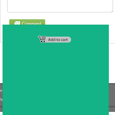
หน้าหลัก
|
รายชื่อสมาชิก
|
วิธีการชำระเงิน
|
เกี่ยวกับเรา
|
ติดต่อเรา
Tel: 0871191759
|
Email: Coffee_counter@hotmail.com
COPYRIGHT 2009
RAN4U
ขายของออนไลน์
ALLRIGHTS RESERVED.
Shop ID: 217