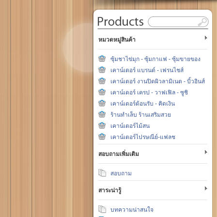
หมวดหมู่สินค้า
ซุ้มชาไข่มุก - ซุ้มกาแฟ - ซุ้มขายของ
เคาน์เตอร์ แบรนด์ - เฟรนไชส์
เคาน์เตอร์ งานปิดผิวลามิเนต - บิ้วอินส์
เคาน์เตอร์ เครป - วาฟเฟิล - ซูชิ
เคาน์เตอร์ต้อนรับ - คิดเงิน
ร้านทำเล็บ ร้านเสริมสวย
เคาน์เตอร์ไม้สน
เคาน์เตอร์ไปรษณีย์-แฟลช
สอบถามเพิ่มเติม
สอบถาม
สาระน่ารู้
บทความน่าสนใจ