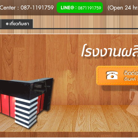
Center
: 087-1191759
(Open 24 hr