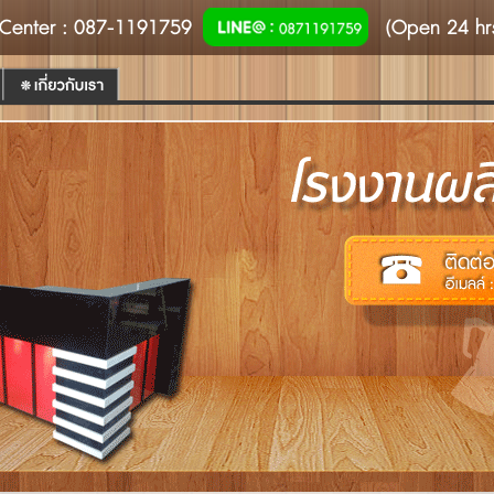
Center
: 087-1191759
(Open 24 hr