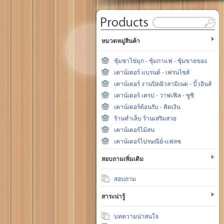
หมวดหมู่สินค้า
ซุ้มชาไข่มุก - ซุ้มกาแฟ - ซุ้มขายของ
เคาน์เตอร์ แบรนด์ - เฟรนไชส์
เคาน์เตอร์ งานปิดผิวลามิเนต - บิ้วอินส์
เคาน์เตอร์ เครป - วาฟเฟิล - ซูชิ
เคาน์เตอร์ต้อนรับ - คิดเงิน
ร้านทำเล็บ ร้านเสริมสวย
เคาน์เตอร์ไม้สน
เคาน์เตอร์ไปรษณีย์-แฟลช
สอบถามเพิ่มเติม
สอบถาม
สาระน่ารู้
บทความน่าสนใจ