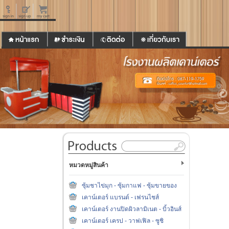
หมวดหมู่สินค้า
ซุ้มชาไข่มุก - ซุ้มกาแฟ - ซุ้มขายของ
เคาน์เตอร์ แบรนด์ - เฟรนไชส์
เคาน์เตอร์ งานปิดผิวลามิเนต - บิ้วอินส์
เคาน์เตอร์ เครป - วาฟเฟิล - ซูชิ