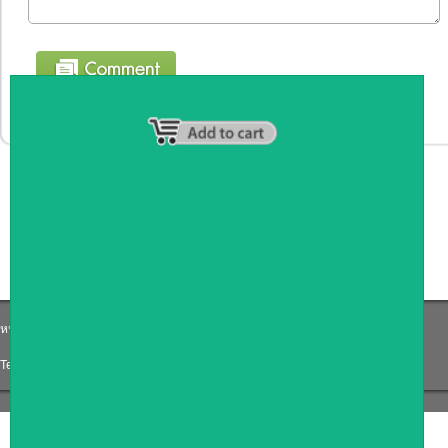
หน้าหลัก
|
รายชื่อสมาชิก
|
วิธีการชำระเงิน
|
เกี่ยวกับเรา
|
ติดต่อเรา
Tel: 0871191759
|
Email: Coffee_counter@hotmail.com
COPYRIGHT 2009
RAN4U
ขายของออนไลน์
ALLRIGHTS RESERVED.
Shop ID: 217