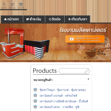
หมวดหมู่สินค้า
ซุ้มชาไข่มุก - ซุ้มกาแฟ - ซุ้มขายของ
เคาน์เตอร์ แบรนด์ - เฟรนไชส์
เคาน์เตอร์ งานปิดผิวลามิเนต - บิ้วอินส์
เคาน์เตอร์ เครป - วาฟเฟิล - ซูชิ