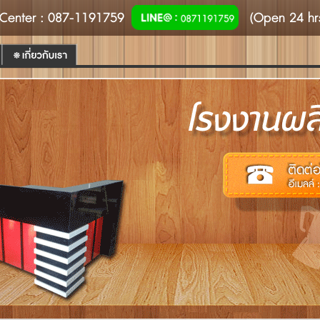
Center
: 087-1191759
(Open 24 hr