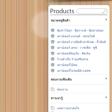
หมวดหมู่สินค้า
ซุ้มชาไข่มุก - ซุ้มกาแฟ - ซุ้มขายของ
เคาน์เตอร์ แบรนด์ - เฟรนไชส์
เคาน์เตอร์ งานปิดผิวลามิเนต - บิ้วอินส์
เคาน์เตอร์ เครป - วาฟเฟิล - ซูชิ
เคาน์เตอร์ต้อนรับ - คิดเงิน
ร้านทำเล็บ ร้านเสริมสวย
เคาน์เตอร์ไม้สน
เคาน์เตอร์ไปรษณีย์-แฟลช
สอบถามเพิ่มเติม
สอบถาม
สาระน่ารู้
บทความน่าสนใจ