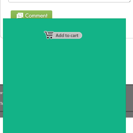
หน้าหลัก
|
รายชื่อสมาชิก
|
วิธีการชำระเงิน
|
เกี่ยวกับเรา
|
ติดต่อเรา
Tel: 0871191759
|
Email: Coffee_counter@hotmail.com
COPYRIGHT 2009
RAN4U
ขายของออนไลน์
ALLRIGHTS RESERVED.
Shop ID: 217