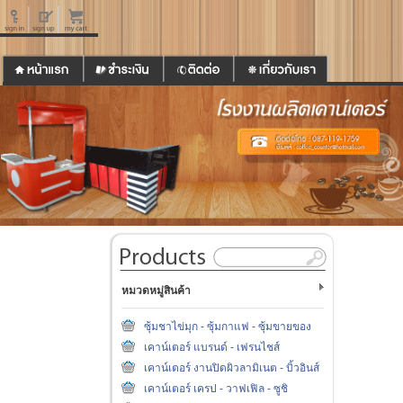
หมวดหมู่สินค้า
ซุ้มชาไข่มุก - ซุ้มกาแฟ - ซุ้มขายของ
เคาน์เตอร์ แบรนด์ - เฟรนไชส์
เคาน์เตอร์ งานปิดผิวลามิเนต - บิ้วอินส์
เคาน์เตอร์ เครป - วาฟเฟิล - ซูชิ