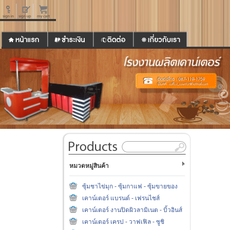
หมวดหมู่สินค้า
ซุ้มชาไข่มุก - ซุ้มกาแฟ - ซุ้มขายของ
เคาน์เตอร์ แบรนด์ - เฟรนไชส์
เคาน์เตอร์ งานปิดผิวลามิเนต - บิ้วอินส์
เคาน์เตอร์ เครป - วาฟเฟิล - ซูชิ