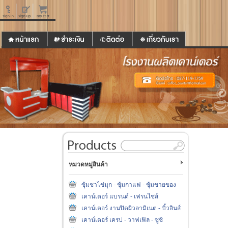
หมวดหมู่สินค้า
ซุ้มชาไข่มุก - ซุ้มกาแฟ - ซุ้มขายของ
เคาน์เตอร์ แบรนด์ - เฟรนไชส์
เคาน์เตอร์ งานปิดผิวลามิเนต - บิ้วอินส์
เคาน์เตอร์ เครป - วาฟเฟิล - ซูชิ