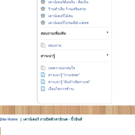
เคาน์เตอร์ต้อนรับ - คิดเงิน
ร้านทำเล็บ ร้านเสริมสวย
เคาน์เตอร์ไม้สน
เคาน์เตอร์ไปรษณีย์-แฟลช
สอบถามเพิ่มเติม
สอบถาม
สาระน่ารู้
บทความน่าสนใจ
สาระน่ารู้ "กาแฟสด"
สาระน่ารู้ "ต้นกำเนิดกาแฟ"
เงื่อนไขการชำระ
Site Home
|
เคาน์เตอร์ งานปิดผิวลามิเนต - บิ้วอินส์