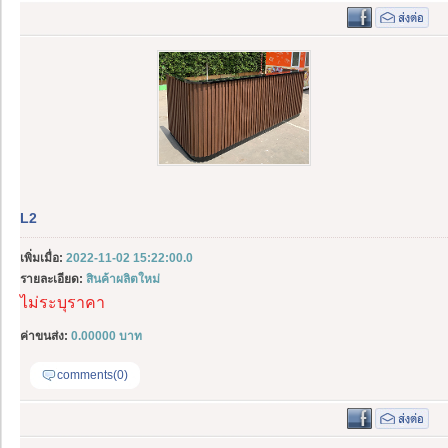
L2
เพิ่มเมื่อ:
2022-11-02 15:22:00.0
รายละเอียด:
สินค้าผลิตใหม่
ไม่ระบุราคา
ค่าขนส่ง:
0.00000 บาท
comments(0)