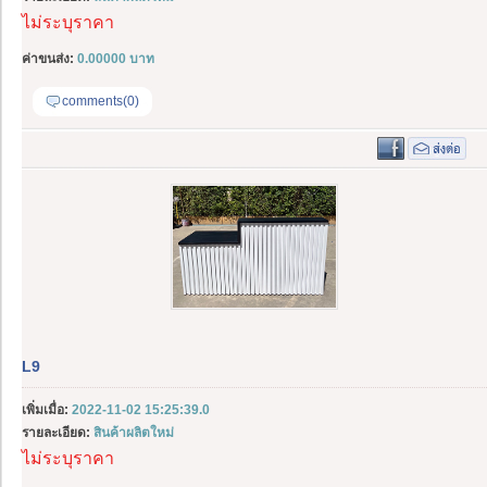
ไม่ระบุราคา
ค่าขนส่ง:
0.00000 บาท
comments(0)
L9
เพิ่มเมื่อ:
2022-11-02 15:25:39.0
รายละเอียด:
สินค้าผลิตใหม่
ไม่ระบุราคา