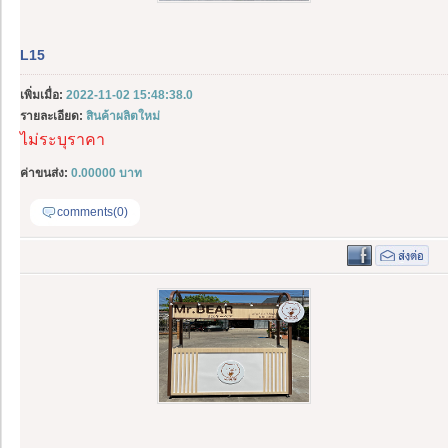
L15
เพิ่มเมื่อ:
2022-11-02 15:48:38.0
รายละเอียด:
สินค้าผลิตใหม่
ไม่ระบุราคา
ค่าขนส่ง:
0.00000 บาท
comments(0)