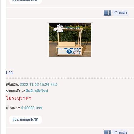
L11
เพิ่มเมื่อ:
2022-11-02 15:26:24.0
รายละเอียด:
สินค้าผลิตใหม่
ไม่ระบุราคา
ค่าขนส่ง:
0.00000 บาท
comments(0)