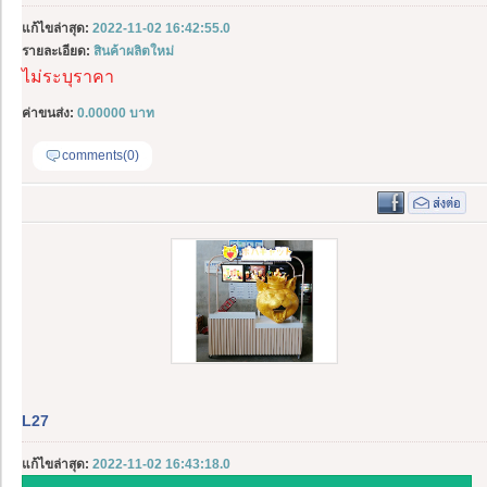
แก้ไขล่าสุด:
2022-11-02 16:42:55.0
รายละเอียด:
สินค้าผลิตใหม่
ไม่ระบุราคา
ค่าขนส่ง:
0.00000 บาท
comments(0)
L27
แก้ไขล่าสุด:
2022-11-02 16:43:18.0