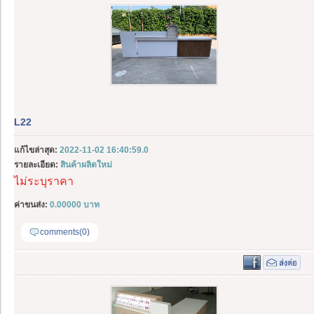
L22
แก้ไขล่าสุด:
2022-11-02 16:40:59.0
รายละเอียด:
สินค้าผลิตใหม่
ไม่ระบุราคา
ค่าขนส่ง:
0.00000 บาท
comments(0)