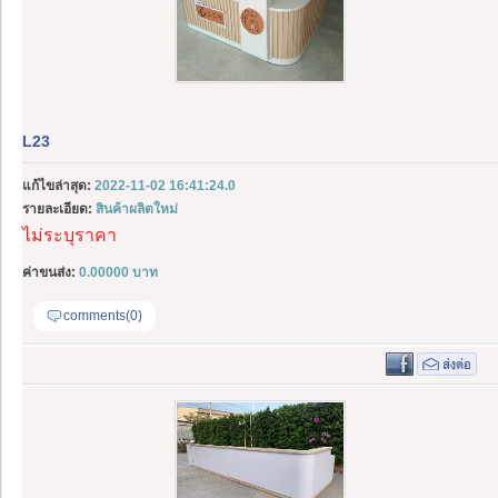
L23
แก้ไขล่าสุด:
2022-11-02 16:41:24.0
รายละเอียด:
สินค้าผลิตใหม่
ไม่ระบุราคา
ค่าขนส่ง:
0.00000 บาท
comments(0)