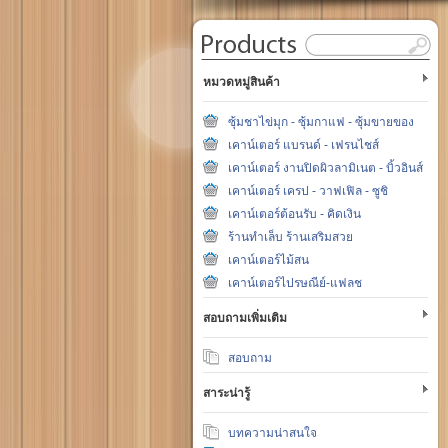
หมวดหมู่สินค้า
ซุ้มชาไข่มุก - ซุ้มกาแฟ - ซุ้มขายของ
เคาน์เตอร์ แบรนด์ - เฟรนไชส์
เคาน์เตอร์ งานปิดผิวลามิเนต - บิ้วอินส์
เคาน์เตอร์ เครป - วาฟเฟิล - ซูชิ
เคาน์เตอร์ต้อนรับ - คิดเงิน
ร้านทำเล็บ ร้านเสริมสวย
เคาน์เตอร์ไม้สน
เคาน์เตอร์ไปรษณีย์-แฟลช
สอบถามเพิ่มเติม
สอบถาม
สาระน่ารู้
บทความน่าสนใจ