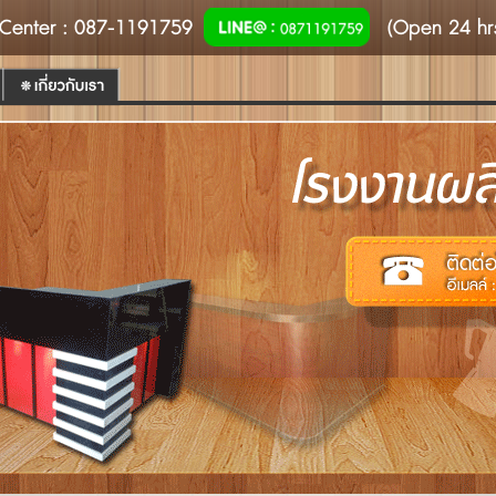
Center
: 087-1191759
(Open 24 hr