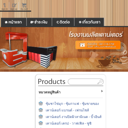
หมวดหมู่สินค้า
ซุ้มชาไข่มุก - ซุ้มกาแฟ - ซุ้มขายของ
เคาน์เตอร์ แบรนด์ - เฟรนไชส์
เคาน์เตอร์ งานปิดผิวลามิเนต - บิ้วอินส์
เคาน์เตอร์ เครป - วาฟเฟิล - ซูชิ