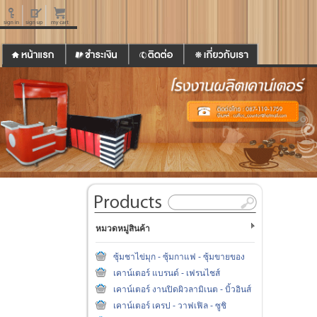
หมวดหมู่สินค้า
ซุ้มชาไข่มุก - ซุ้มกาแฟ - ซุ้มขายของ
เคาน์เตอร์ แบรนด์ - เฟรนไชส์
เคาน์เตอร์ งานปิดผิวลามิเนต - บิ้วอินส์
เคาน์เตอร์ เครป - วาฟเฟิล - ซูชิ