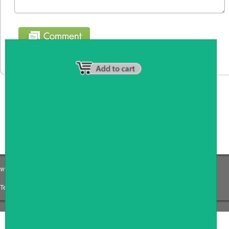
หน้าหลัก
|
รายชื่อสมาชิก
|
วิธีการชำระเงิน
|
เกี่ยวกับเรา
|
ติดต่อเรา
Tel: 0871191759
|
Email: Coffee_counter@hotmail.com
COPYRIGHT 2009
RAN4U
ขายของออนไลน์
ALLRIGHTS RESERVED.
Shop ID: 217