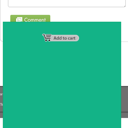
หน้าหลัก
|
รายชื่อสมาชิก
|
วิธีการชำระเงิน
|
เกี่ยวกับเรา
|
ติดต่อเรา
Tel: 0871191759
|
Email: Coffee_counter@hotmail.com
COPYRIGHT 2009
RAN4U
ขายของออนไลน์
ALLRIGHTS RESERVED.
Shop ID: 217