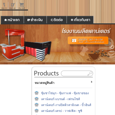
หมวดหมู่สินค้า
ซุ้มชาไข่มุก - ซุ้มกาแฟ - ซุ้มขายของ
เคาน์เตอร์ แบรนด์ - เฟรนไชส์
เคาน์เตอร์ งานปิดผิวลามิเนต - บิ้วอินส์
เคาน์เตอร์ เครป - วาฟเฟิล - ซูชิ