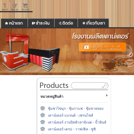
หมวดหมู่สินค้า
ซุ้มชาไข่มุก - ซุ้มกาแฟ - ซุ้มขายของ
เคาน์เตอร์ แบรนด์ - เฟรนไชส์
เคาน์เตอร์ งานปิดผิวลามิเนต - บิ้วอินส์
เคาน์เตอร์ เครป - วาฟเฟิล - ซูชิ