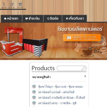
หมวดหมู่สินค้า
ซุ้มชาไข่มุก - ซุ้มกาแฟ - ซุ้มขายของ
เคาน์เตอร์ แบรนด์ - เฟรนไชส์
เคาน์เตอร์ งานปิดผิวลามิเนต - บิ้วอินส์
เคาน์เตอร์ เครป - วาฟเฟิล - ซูชิ