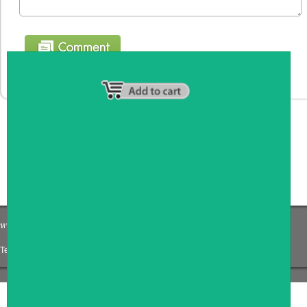
หน้าหลัก
|
รายชื่อสมาชิก
|
วิธีการชำระเงิน
|
เกี่ยวกับเรา
|
ติดต่อเรา
Tel: 0871191759
|
Email: Coffee_counter@hotmail.com
COPYRIGHT 2009
RAN4U
ขายของออนไลน์
ALLRIGHTS RESERVED.
Shop ID: 217