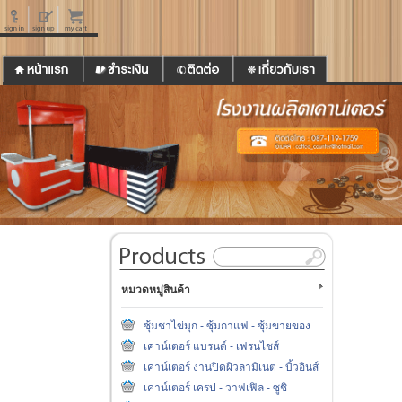
หมวดหมู่สินค้า
ซุ้มชาไข่มุก - ซุ้มกาแฟ - ซุ้มขายของ
เคาน์เตอร์ แบรนด์ - เฟรนไชส์
เคาน์เตอร์ งานปิดผิวลามิเนต - บิ้วอินส์
เคาน์เตอร์ เครป - วาฟเฟิล - ซูชิ