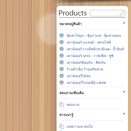
หมวดหมู่สินค้า
ซุ้มชาไข่มุก - ซุ้มกาแฟ - ซุ้มขายของ
เคาน์เตอร์ แบรนด์ - เฟรนไชส์
เคาน์เตอร์ งานปิดผิวลามิเนต - บิ้วอินส์
เคาน์เตอร์ เครป - วาฟเฟิล - ซูชิ
เคาน์เตอร์ต้อนรับ - คิดเงิน
ร้านทำเล็บ ร้านเสริมสวย
เคาน์เตอร์ไม้สน
เคาน์เตอร์ไปรษณีย์-แฟลช
สอบถามเพิ่มเติม
สอบถาม
สาระน่ารู้
บทความน่าสนใจ