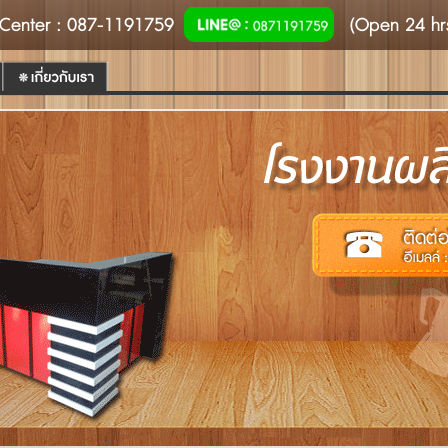
Center
: 087-1191759
(Open 24 hr