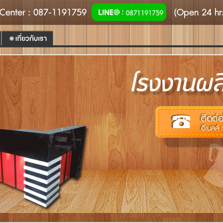
Center
: 087-1191759
(Open 24 hr