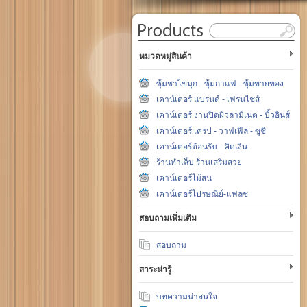
หมวดหมู่สินค้า
ซุ้มชาไข่มุก - ซุ้มกาแฟ - ซุ้มขายของ
เคาน์เตอร์ แบรนด์ - เฟรนไชส์
เคาน์เตอร์ งานปิดผิวลามิเนต - บิ้วอินส์
เคาน์เตอร์ เครป - วาฟเฟิล - ซูชิ
เคาน์เตอร์ต้อนรับ - คิดเงิน
ร้านทำเล็บ ร้านเสริมสวย
เคาน์เตอร์ไม้สน
เคาน์เตอร์ไปรษณีย์-แฟลช
สอบถามเพิ่มเติม
สอบถาม
สาระน่ารู้
บทความน่าสนใจ