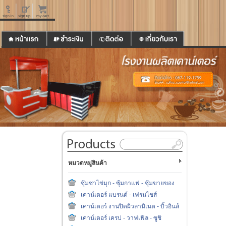
หมวดหมู่สินค้า
ซุ้มชาไข่มุก - ซุ้มกาแฟ - ซุ้มขายของ
เคาน์เตอร์ แบรนด์ - เฟรนไชส์
เคาน์เตอร์ งานปิดผิวลามิเนต - บิ้วอินส์
เคาน์เตอร์ เครป - วาฟเฟิล - ซูชิ