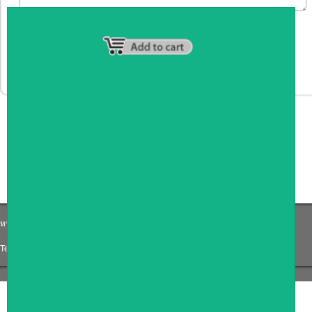
หน้าหลัก
|
รายชื่อสมาชิก
|
วิธีการชำระเงิน
|
เกี่ยวกับเรา
|
ติดต่อเรา
Tel: 0871191759
|
Email: Coffee_counter@hotmail.com
COPYRIGHT 2009
RAN4U
ขายของออนไลน์
ALLRIGHTS RESERVED.
Shop ID: 217